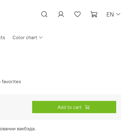
EN
cts
Color chart
 favorites
Add to cart
овании вакбэда.